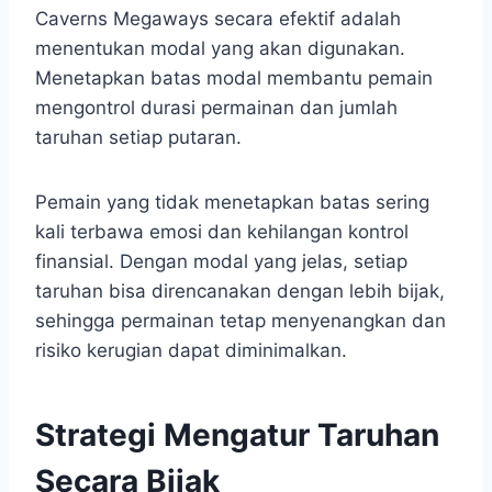
Caverns Megaways secara efektif adalah
menentukan modal yang akan digunakan.
Menetapkan batas modal membantu pemain
mengontrol durasi permainan dan jumlah
taruhan setiap putaran.
Pemain yang tidak menetapkan batas sering
kali terbawa emosi dan kehilangan kontrol
finansial. Dengan modal yang jelas, setiap
taruhan bisa direncanakan dengan lebih bijak,
sehingga permainan tetap menyenangkan dan
risiko kerugian dapat diminimalkan.
Strategi Mengatur Taruhan
Secara Bijak