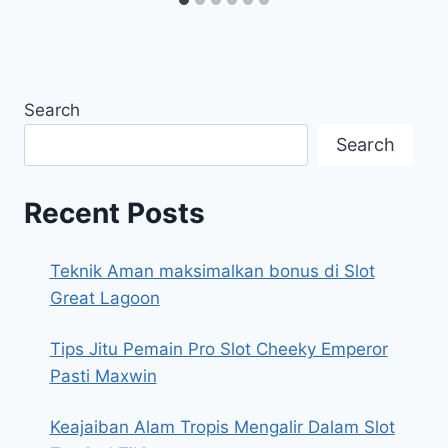
Search
Search
Recent Posts
Teknik Aman maksimalkan bonus di Slot
Great Lagoon
Tips Jitu Pemain Pro Slot Cheeky Emperor
Pasti Maxwin
Keajaiban Alam Tropis Mengalir Dalam Slot