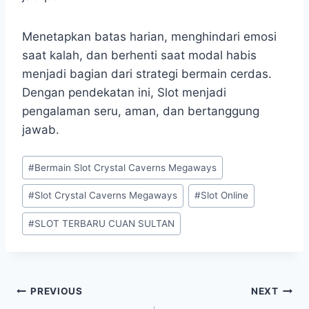
Menetapkan batas harian, menghindari emosi
saat kalah, dan berhenti saat modal habis
menjadi bagian dari strategi bermain cerdas.
Dengan pendekatan ini, Slot menjadi
pengalaman seru, aman, dan bertanggung
jawab.
Post
#
Bermain Slot Crystal Caverns Megaways
Tags:
#
Slot Crystal Caverns Megaways
#
Slot Online
#
SLOT TERBARU CUAN SULTAN
Post
PREVIOUS
NEXT