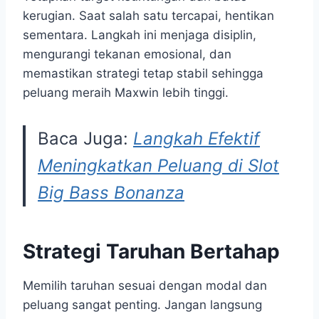
kerugian. Saat salah satu tercapai, hentikan
sementara. Langkah ini menjaga disiplin,
mengurangi tekanan emosional, dan
memastikan strategi tetap stabil sehingga
peluang meraih Maxwin lebih tinggi.
Baca Juga:
Langkah Efektif
Meningkatkan Peluang di Slot
Big Bass Bonanza
Strategi Taruhan Bertahap
Memilih taruhan sesuai dengan modal dan
peluang sangat penting. Jangan langsung