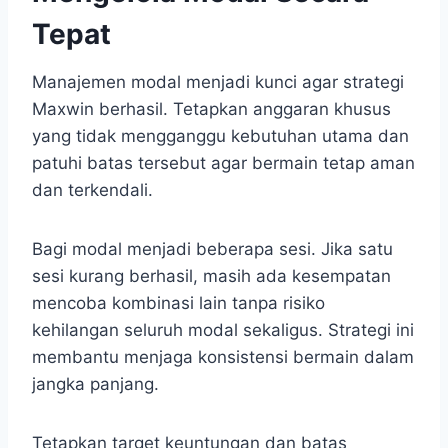
Tepat
Manajemen modal menjadi kunci agar strategi
Maxwin berhasil. Tetapkan anggaran khusus
yang tidak mengganggu kebutuhan utama dan
patuhi batas tersebut agar bermain tetap aman
dan terkendali.
Bagi modal menjadi beberapa sesi. Jika satu
sesi kurang berhasil, masih ada kesempatan
mencoba kombinasi lain tanpa risiko
kehilangan seluruh modal sekaligus. Strategi ini
membantu menjaga konsistensi bermain dalam
jangka panjang.
Tetapkan target keuntungan dan batas