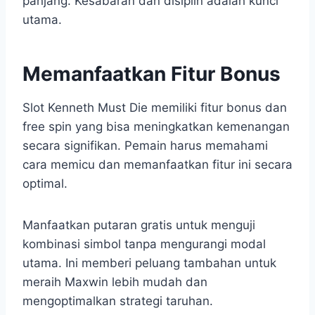
panjang. Kesabaran dan disiplin adalah kunci
utama.
Memanfaatkan Fitur Bonus
Slot Kenneth Must Die memiliki fitur bonus dan
free spin yang bisa meningkatkan kemenangan
secara signifikan. Pemain harus memahami
cara memicu dan memanfaatkan fitur ini secara
optimal.
Manfaatkan putaran gratis untuk menguji
kombinasi simbol tanpa mengurangi modal
utama. Ini memberi peluang tambahan untuk
meraih Maxwin lebih mudah dan
mengoptimalkan strategi taruhan.