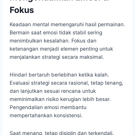
Fokus
Keadaan mental memengaruhi hasil permainan.
Bermain saat emosi tidak stabil sering
menimbulkan kesalahan. Fokus dan
ketenangan menjadi elemen penting untuk
menjalankan strategi secara maksimal.
Hindari bertaruh berlebihan ketika kalah.
Evaluasi strategi secara rasional, tetap tenang,
dan lanjutkan sesuai rencana untuk
meminimalkan risiko kerugian lebih besar.
Pengendalian emosi membantu
mempertahankan konsistensi.
Saat menang, tetap disiplin dan terkendali.