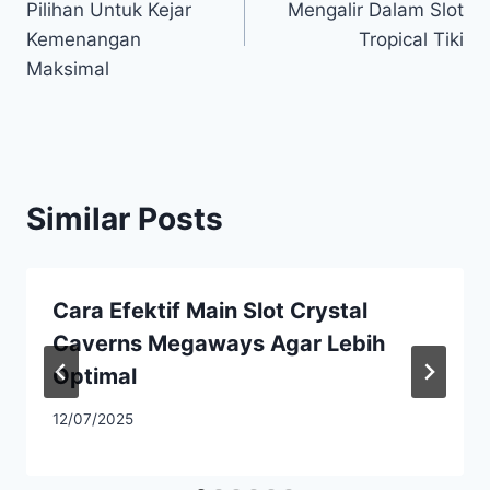
Pilihan Untuk Kejar
Mengalir Dalam Slot
Kemenangan
Tropical Tiki
Maksimal
Similar Posts
Cara Efektif Main Slot Crystal
Caverns Megaways Agar Lebih
Optimal
12/07/2025