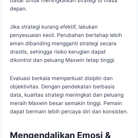
dasar untuk meningkatkan strategi di masa
depan.
Jika strategi kurang efektif, lakukan
penyesuaian kecil. Perubahan bertahap lebih
aman dibanding mengganti strategi secara
drastis, sehingga risiko kerugian dapat
dikontrol dan peluang Maxwin tetap tinggi.
Evaluasi berkala memperkuat disiplin dan
objektivitas. Dengan pendekatan berbasis
data, kualitas strategi meningkat dan peluang
meraih Maxwin besar semakin tinggi. Pemain
dapat bermain lebih percaya diri dan konsisten.
Mengendalikan Emosi &