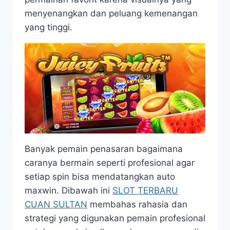
menyenangkan dan peluang kemenangan
yang tinggi.
Banyak pemain penasaran bagaimana
caranya bermain seperti profesional agar
setiap spin bisa mendatangkan auto
maxwin. Dibawah ini
SLOT TERBARU
CUAN SULTAN
membahas rahasia dan
strategi yang digunakan pemain profesional