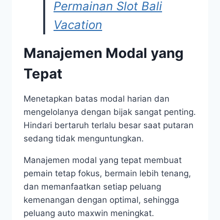
Permainan Slot Bali
Vacation
Manajemen Modal yang
Tepat
Menetapkan batas modal harian dan
mengelolanya dengan bijak sangat penting.
Hindari bertaruh terlalu besar saat putaran
sedang tidak menguntungkan.
Manajemen modal yang tepat membuat
pemain tetap fokus, bermain lebih tenang,
dan memanfaatkan setiap peluang
kemenangan dengan optimal, sehingga
peluang auto maxwin meningkat.