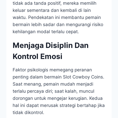
tidak ada tanda positif, mereka memilih
keluar sementara dan kembali di lain
waktu. Pendekatan ini membantu pemain
bermain lebih sadar dan mengurangi risiko
kehilangan modal terlalu cepat.
Menjaga Disiplin Dan
Kontrol Emosi
Faktor psikologis memegang peranan
penting dalam bermain Slot Cowboy Coins.
Saat menang, pemain mudah menjadi
terlalu percaya diri; saat kalah, muncul
dorongan untuk mengejar kerugian. Kedua
hal ini dapat merusak strategi bertahap jika
tidak dikontrol.