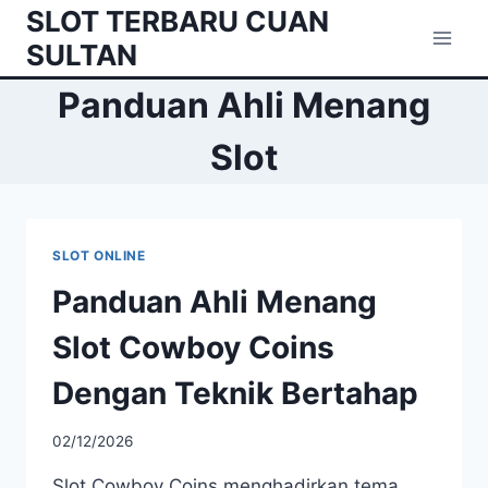
Skip
SLOT TERBARU CUAN
to
SULTAN
content
Panduan Ahli Menang
Slot
SLOT ONLINE
Panduan Ahli Menang
Slot Cowboy Coins
Dengan Teknik Bertahap
02/12/2026
Slot Cowboy Coins menghadirkan tema