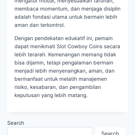
mengatur modal, menyesuaikan taruhan,
membaca momentum, dan menjaga disiplin
adalah fondasi utama untuk bermain lebih
aman dan terkontrol.
Dengan pendekatan edukatif ini, pemain
dapat menikmati Slot Cowboy Coins secara
lebih terarah. Kemenangan memang tidak
bisa dijamin, tetapi pengalaman bermain
menjadi lebih menyenangkan, aman, dan
bermanfaat untuk melatih manajemen
risiko, kesabaran, dan pengambilan
keputusan yang lebih matang.
Search
Search