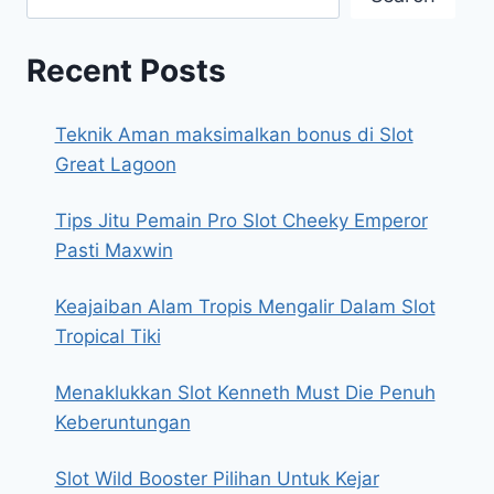
Recent Posts
Teknik Aman maksimalkan bonus di Slot
Great Lagoon
Tips Jitu Pemain Pro Slot Cheeky Emperor
Pasti Maxwin
Keajaiban Alam Tropis Mengalir Dalam Slot
Tropical Tiki
Menaklukkan Slot Kenneth Must Die Penuh
Keberuntungan
Slot Wild Booster Pilihan Untuk Kejar