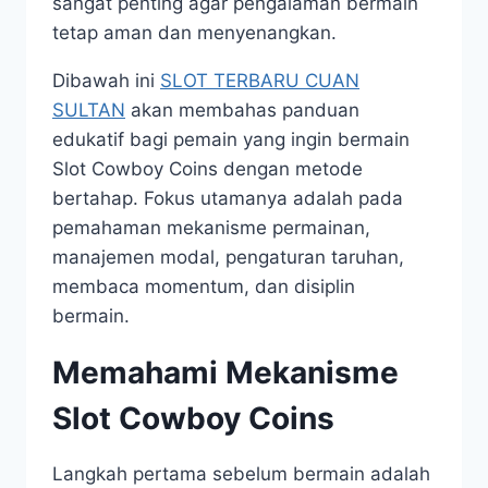
sangat penting agar pengalaman bermain
tetap aman dan menyenangkan.
Dibawah ini
SLOT TERBARU CUAN
SULTAN
akan membahas panduan
edukatif bagi pemain yang ingin bermain
Slot Cowboy Coins dengan metode
bertahap. Fokus utamanya adalah pada
pemahaman mekanisme permainan,
manajemen modal, pengaturan taruhan,
membaca momentum, dan disiplin
bermain.
Memahami Mekanisme
Slot Cowboy Coins
Langkah pertama sebelum bermain adalah