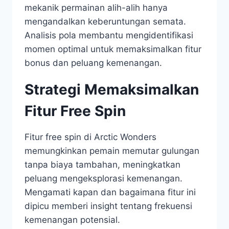
mekanik permainan alih-alih hanya
mengandalkan keberuntungan semata.
Analisis pola membantu mengidentifikasi
momen optimal untuk memaksimalkan fitur
bonus dan peluang kemenangan.
Strategi Memaksimalkan
Fitur Free Spin
Fitur free spin di Arctic Wonders
memungkinkan pemain memutar gulungan
tanpa biaya tambahan, meningkatkan
peluang mengeksplorasi kemenangan.
Mengamati kapan dan bagaimana fitur ini
dipicu memberi insight tentang frekuensi
kemenangan potensial.