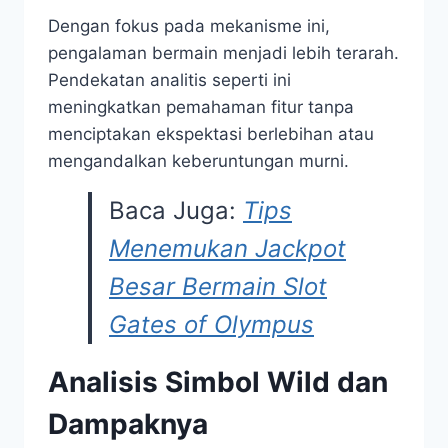
Dengan fokus pada mekanisme ini,
pengalaman bermain menjadi lebih terarah.
Pendekatan analitis seperti ini
meningkatkan pemahaman fitur tanpa
menciptakan ekspektasi berlebihan atau
mengandalkan keberuntungan murni.
Baca Juga:
Tips
Menemukan Jackpot
Besar Bermain Slot
Gates of Olympus
Analisis Simbol Wild dan
Dampaknya