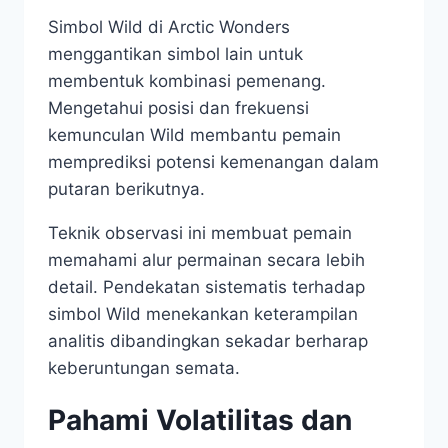
Simbol Wild di Arctic Wonders
menggantikan simbol lain untuk
membentuk kombinasi pemenang.
Mengetahui posisi dan frekuensi
kemunculan Wild membantu pemain
memprediksi potensi kemenangan dalam
putaran berikutnya.
Teknik observasi ini membuat pemain
memahami alur permainan secara lebih
detail. Pendekatan sistematis terhadap
simbol Wild menekankan keterampilan
analitis dibandingkan sekadar berharap
keberuntungan semata.
Pahami Volatilitas dan