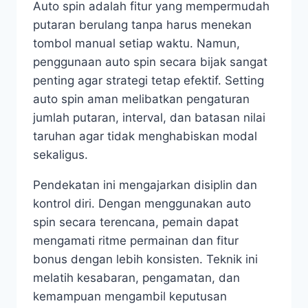
Auto spin adalah fitur yang mempermudah
putaran berulang tanpa harus menekan
tombol manual setiap waktu. Namun,
penggunaan auto spin secara bijak sangat
penting agar strategi tetap efektif. Setting
auto spin aman melibatkan pengaturan
jumlah putaran, interval, dan batasan nilai
taruhan agar tidak menghabiskan modal
sekaligus.
Pendekatan ini mengajarkan disiplin dan
kontrol diri. Dengan menggunakan auto
spin secara terencana, pemain dapat
mengamati ritme permainan dan fitur
bonus dengan lebih konsisten. Teknik ini
melatih kesabaran, pengamatan, dan
kemampuan mengambil keputusan