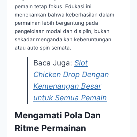
pemain tetap fokus. Edukasi ini
menekankan bahwa keberhasilan dalam
permainan lebih bergantung pada
pengelolaan modal dan disiplin, bukan
sekadar mengandalkan keberuntungan
atau auto spin semata.
Baca Juga:
Slot
Chicken Drop Dengan
Kemenangan Besar
untuk Semua Pemain
Mengamati Pola Dan
Ritme Permainan