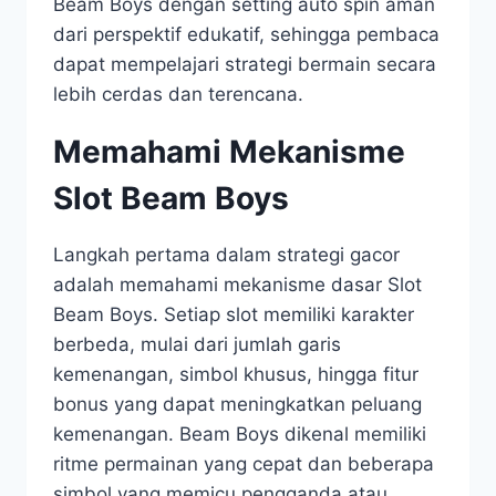
Beam Boys dengan setting auto spin aman
dari perspektif edukatif, sehingga pembaca
dapat mempelajari strategi bermain secara
lebih cerdas dan terencana.
Memahami Mekanisme
Slot Beam Boys
Langkah pertama dalam strategi gacor
adalah memahami mekanisme dasar Slot
Beam Boys. Setiap slot memiliki karakter
berbeda, mulai dari jumlah garis
kemenangan, simbol khusus, hingga fitur
bonus yang dapat meningkatkan peluang
kemenangan. Beam Boys dikenal memiliki
ritme permainan yang cepat dan beberapa
simbol yang memicu pengganda atau