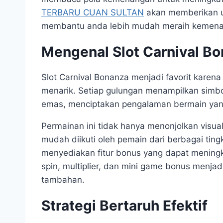
TERBARU CUAN SULTAN
akan memberikan ul
membantu anda lebih mudah meraih kemena
Mengenal Slot Carnival B
Slot Carnival Bonanza menjadi favorit karen
menarik. Setiap gulungan menampilkan simbol
emas, menciptakan pengalaman bermain ya
Permainan ini tidak hanya menonjolkan visua
mudah diikuti oleh pemain dari berbagai ting
menyediakan fitur bonus yang dapat mening
spin, multiplier, dan mini game bonus menj
tambahan.
Strategi Bertaruh Efektif