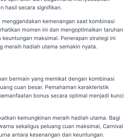
 hasil secara signifikan.
tan menggandakan kemenangan saat kombinasi
rhatikan momen ini dan mengoptimalkan taruhan
keuntungan maksimal. Penerapan strategi ini
g meraih hadiah utama semakin nyata.
man bermain yang memikat dengan kombinasi
eluang cuan besar. Pemahaman karakteristik
 pemanfaatan bonus secara optimal menjadi kunci
atkan kemungkinan meraih hadiah utama. Bagi
warna sekaligus peluang cuan maksimal, Carnival
rna antara kesenangan dan keuntungan.