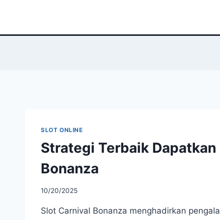
Skip
to
content
SLOT ONLINE
Strategi Terbaik Dapatkan
Bonanza
10/20/2025
Slot Carnival Bonanza menghadirkan pengal