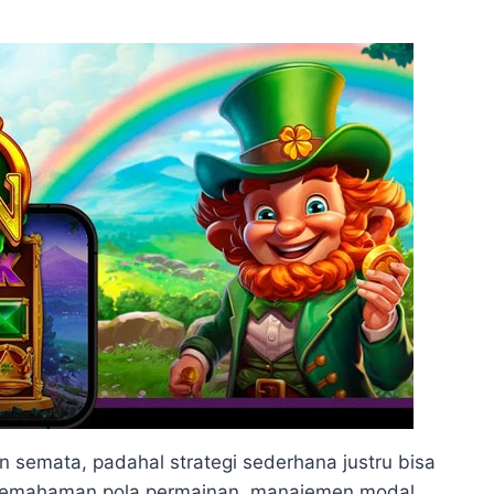
semata, padahal strategi sederhana justru bisa
pemahaman pola permainan, manajemen modal,