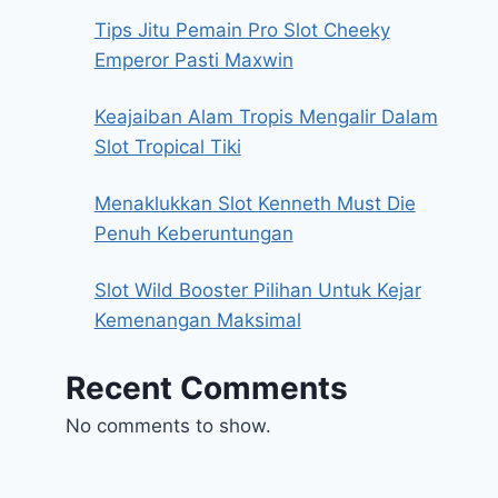
Tips Jitu Pemain Pro Slot Cheeky
Emperor Pasti Maxwin
Keajaiban Alam Tropis Mengalir Dalam
Slot Tropical Tiki
Menaklukkan Slot Kenneth Must Die
Penuh Keberuntungan
Slot Wild Booster Pilihan Untuk Kejar
Kemenangan Maksimal
Recent Comments
No comments to show.