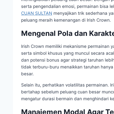
serta pengendalian emosi, permainan bisa l
CUAN SULTAN
menyajikan trik sederhana y
peluang meraih kemenangan di Irish Crown.
Mengenal Pola dan Karakte
Irish Crown memiliki mekanisme permainan yan
serta simbol khusus yang muncul secara aca
dan potensi bonus agar strategi taruhan le
tidak terburu-buru menaikkan taruhan hanya
besar.
Selain itu, perhatikan volatilitas permaina
bertahap sebelum peluang cuan besar muncu
mengatur durasi bermain dan menghindari ke
Manajemen Modal Agar T