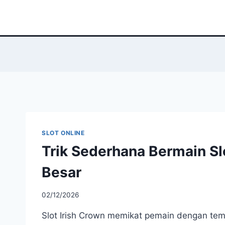
Skip
to
content
SLOT ONLINE
Trik Sederhana Bermain Sl
Besar
02/12/2026
Slot Irish Crown memikat pemain dengan tem