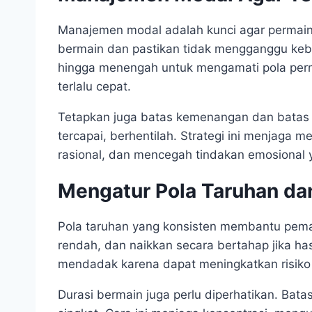
Manajemen modal adalah kunci agar permaina
bermain dan pastikan tidak mengganggu kebu
hingga menengah untuk mengamati pola perm
terlalu cepat.
Tetapkan juga batas kemenangan dan batas k
tercapai, berhentilah. Strategi ini menjaga 
rasional, dan mencegah tindakan emosional 
Mengatur Pola Taruhan dan
Pola taruhan yang konsisten membantu pema
rendah, dan naikkan secara bertahap jika hasi
mendadak karena dapat meningkatkan risiko 
Durasi bermain juga perlu diperhatikan. Batas