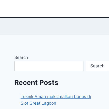
Search
Search
Recent Posts
Teknik Aman maksimalkan bonus di
Slot Great Lagoon