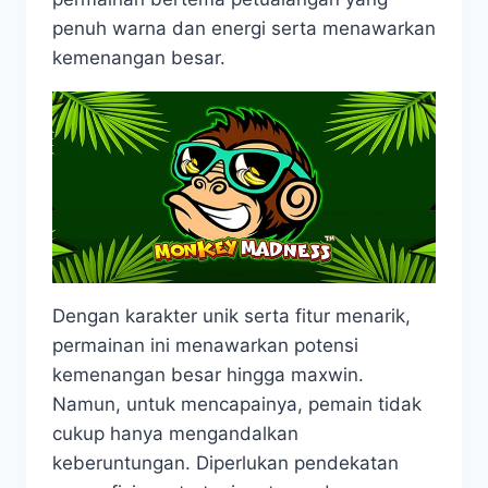
penuh warna dan energi serta menawarkan
kemenangan besar.
Dengan karakter unik serta fitur menarik,
permainan ini menawarkan potensi
kemenangan besar hingga maxwin.
Namun, untuk mencapainya, pemain tidak
cukup hanya mengandalkan
keberuntungan. Diperlukan pendekatan