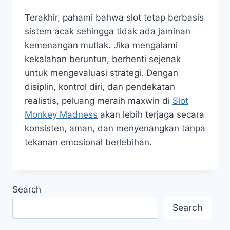
Terakhir, pahami bahwa slot tetap berbasis
sistem acak sehingga tidak ada jaminan
kemenangan mutlak. Jika mengalami
kekalahan beruntun, berhenti sejenak
untuk mengevaluasi strategi. Dengan
disiplin, kontrol diri, dan pendekatan
realistis, peluang meraih maxwin di
Slot
Monkey Madness
akan lebih terjaga secara
konsisten, aman, dan menyenangkan tanpa
tekanan emosional berlebihan.
Search
Search