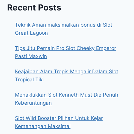
Recent Posts
Teknik Aman maksimalkan bonus di Slot
Great Lagoon
Tips Jitu Pemain Pro Slot Cheeky Emperor
Pasti Maxwin
Keajaiban Alam Tropis Mengalir Dalam Slot
Tropical Tiki
Menaklukkan Slot Kenneth Must Die Penuh
Keberuntungan
Slot Wild Booster Pilihan Untuk Kejar
Kemenangan Maksimal