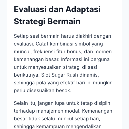
Evaluasi dan Adaptasi
Strategi Bermain
Setiap sesi bermain harus diakhiri dengan
evaluasi. Catat kombinasi simbol yang
muncul, frekuensi fitur bonus, dan momen
kemenangan besar. Informasi ini berguna
untuk menyesuaikan strategi di sesi
berikutnya. Slot Sugar Rush dinamis,
sehingga pola yang efektif hari ini mungkin
perlu disesuaikan besok.
Selain itu, jangan lupa untuk tetap disiplin
terhadap manajemen modal. Kemenangan
besar tidak selalu muncul setiap hari,
sehingga kemampuan mengendalikan