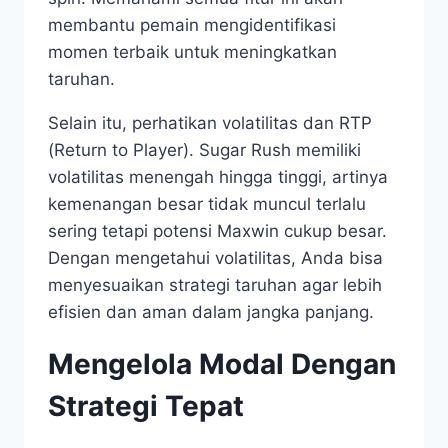
membantu pemain mengidentifikasi
momen terbaik untuk meningkatkan
taruhan.
Selain itu, perhatikan volatilitas dan RTP
(Return to Player). Sugar Rush memiliki
volatilitas menengah hingga tinggi, artinya
kemenangan besar tidak muncul terlalu
sering tetapi potensi Maxwin cukup besar.
Dengan mengetahui volatilitas, Anda bisa
menyesuaikan strategi taruhan agar lebih
efisien dan aman dalam jangka panjang.
Mengelola Modal Dengan
Strategi Tepat