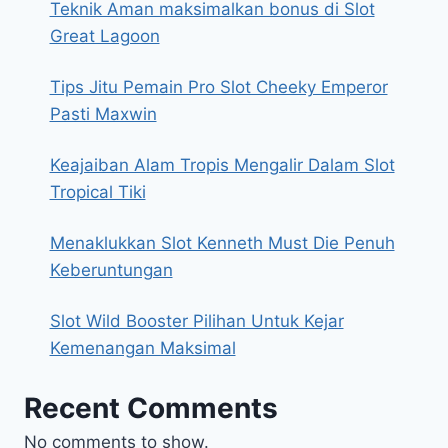
Teknik Aman maksimalkan bonus di Slot
Great Lagoon
Tips Jitu Pemain Pro Slot Cheeky Emperor
Pasti Maxwin
Keajaiban Alam Tropis Mengalir Dalam Slot
Tropical Tiki
Menaklukkan Slot Kenneth Must Die Penuh
Keberuntungan
Slot Wild Booster Pilihan Untuk Kejar
Kemenangan Maksimal
Recent Comments
No comments to show.