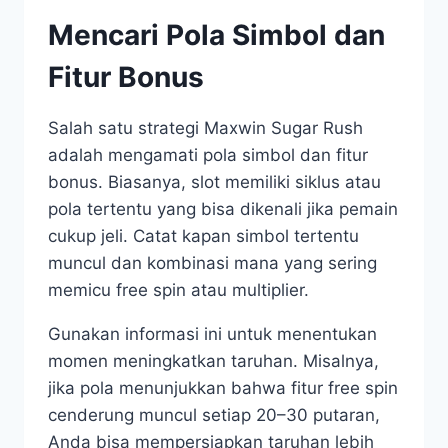
Mencari Pola Simbol dan
Fitur Bonus
Salah satu strategi Maxwin Sugar Rush
adalah mengamati pola simbol dan fitur
bonus. Biasanya, slot memiliki siklus atau
pola tertentu yang bisa dikenali jika pemain
cukup jeli. Catat kapan simbol tertentu
muncul dan kombinasi mana yang sering
memicu free spin atau multiplier.
Gunakan informasi ini untuk menentukan
momen meningkatkan taruhan. Misalnya,
jika pola menunjukkan bahwa fitur free spin
cenderung muncul setiap 20–30 putaran,
Anda bisa mempersiapkan taruhan lebih