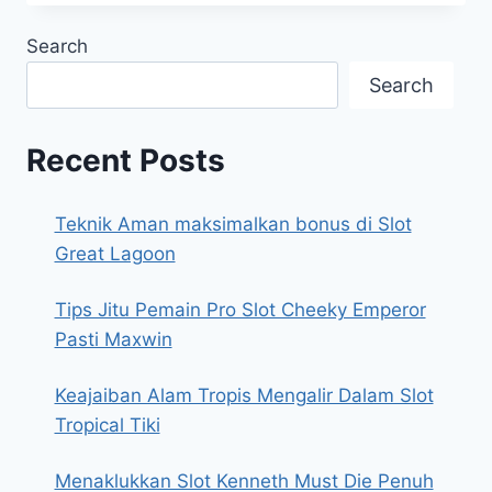
Search
Search
Recent Posts
Teknik Aman maksimalkan bonus di Slot
Great Lagoon
Tips Jitu Pemain Pro Slot Cheeky Emperor
Pasti Maxwin
Keajaiban Alam Tropis Mengalir Dalam Slot
Tropical Tiki
Menaklukkan Slot Kenneth Must Die Penuh