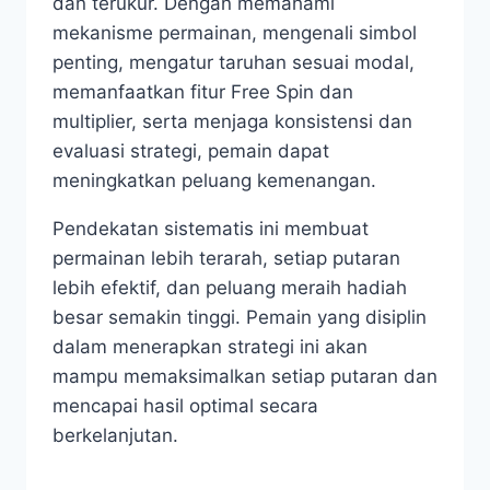
dan terukur. Dengan memahami
mekanisme permainan, mengenali simbol
penting, mengatur taruhan sesuai modal,
memanfaatkan fitur Free Spin dan
multiplier, serta menjaga konsistensi dan
evaluasi strategi, pemain dapat
meningkatkan peluang kemenangan.
Pendekatan sistematis ini membuat
permainan lebih terarah, setiap putaran
lebih efektif, dan peluang meraih hadiah
besar semakin tinggi. Pemain yang disiplin
dalam menerapkan strategi ini akan
mampu memaksimalkan setiap putaran dan
mencapai hasil optimal secara
berkelanjutan.