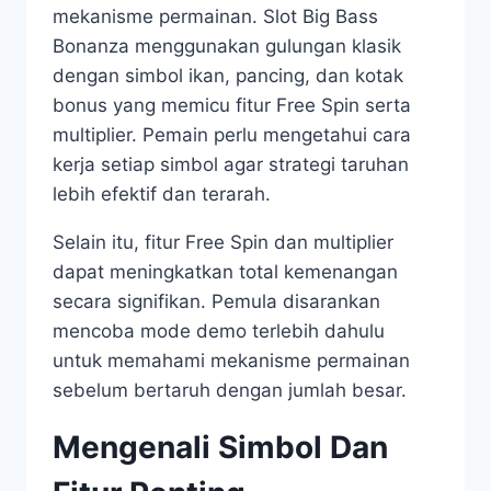
mekanisme permainan. Slot Big Bass
Bonanza menggunakan gulungan klasik
dengan simbol ikan, pancing, dan kotak
bonus yang memicu fitur Free Spin serta
multiplier. Pemain perlu mengetahui cara
kerja setiap simbol agar strategi taruhan
lebih efektif dan terarah.
Selain itu, fitur Free Spin dan multiplier
dapat meningkatkan total kemenangan
secara signifikan. Pemula disarankan
mencoba mode demo terlebih dahulu
untuk memahami mekanisme permainan
sebelum bertaruh dengan jumlah besar.
Mengenali Simbol Dan