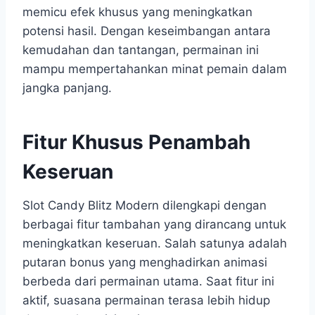
memicu efek khusus yang meningkatkan
potensi hasil. Dengan keseimbangan antara
kemudahan dan tantangan, permainan ini
mampu mempertahankan minat pemain dalam
jangka panjang.
Fitur Khusus Penambah
Keseruan
Slot Candy Blitz Modern dilengkapi dengan
berbagai fitur tambahan yang dirancang untuk
meningkatkan keseruan. Salah satunya adalah
putaran bonus yang menghadirkan animasi
berbeda dari permainan utama. Saat fitur ini
aktif, suasana permainan terasa lebih hidup