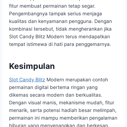
fitur membuat permainan tetap segar.
Pengembangnya tampak serius menjaga
kualitas dan kenyamanan pengguna. Dengan
kombinasi tersebut, tidak mengherankan jika
Slot Candy Blitz Modern terus mendapatkan
tempat istimewa di hati para penggemarnya.
Kesimpulan
Slot Candy Blitz
Modern merupakan contoh
permainan digital bertema ringan yang
dikemas secara modern dan berkualitas.
Dengan visual manis, mekanisme mudah, fitur
menarik, serta potensi hadiah besar melimpah,
permainan ini mampu memberikan pengalaman
hiburan yang menyenangkan dan berkesan.