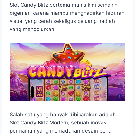
a
c
s
l
y
n
a
Slot Candy Blitz bertema manis kini semakin
t
e
s
e
p
e
r
digemari karena mampu menghadirkan hiburan
s
b
e
g
e
e
visual yang cerah sekaligus peluang hadiah
A
o
n
r
yang menggiurkan.
p
o
g
a
p
k
e
m
r
Salah satu yang banyak dibicarakan adalah
Slot Candy Blitz Modern, sebuah inovasi
permainan yang memadukan desain penuh