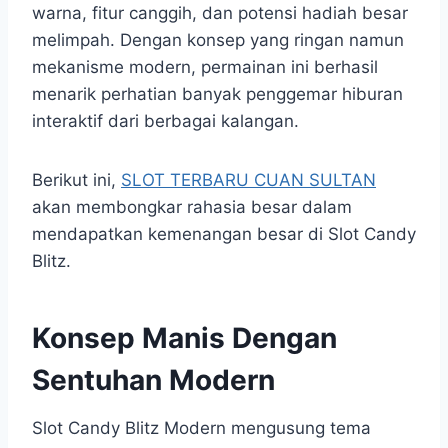
warna, fitur canggih, dan potensi hadiah besar
melimpah. Dengan konsep yang ringan namun
mekanisme modern, permainan ini berhasil
menarik perhatian banyak penggemar hiburan
interaktif dari berbagai kalangan.
Berikut ini,
SLOT TERBARU CUAN SULTAN
akan membongkar rahasia besar dalam
mendapatkan kemenangan besar di Slot Candy
Blitz.
Konsep Manis Dengan
Sentuhan Modern
Slot Candy Blitz Modern mengusung tema