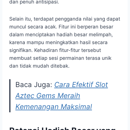
dan penuh antisipasi.
Selain itu, terdapat pengganda nilai yang dapat
muncul secara acak. Fitur ini berperan besar
dalam menciptakan hadiah besar melimpah,
karena mampu meningkatkan hasil secara
signifikan. Kehadiran fitur-fitur tersebut
membuat setiap sesi permainan terasa unik
dan tidak mudah ditebak.
Baca Juga:
Cara Efektif Slot
Aztec Gems Meraih
Kemenangan Maksimal