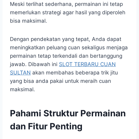
Meski terlihat sederhana, permainan ini tetap
memerlukan strategi agar hasil yang diperoleh
bisa maksimal.
Dengan pendekatan yang tepat, Anda dapat
meningkatkan peluang cuan sekaligus menjaga
permainan tetap terkendali dan bertanggung
jawab. Dibawah ini
SLOT TERBARU CUAN
SULTAN
akan membahas beberapa trik jitu
yang bisa anda pakai untuk meraih cuan
maksimal.
Pahami Struktur Permainan
dan Fitur Penting