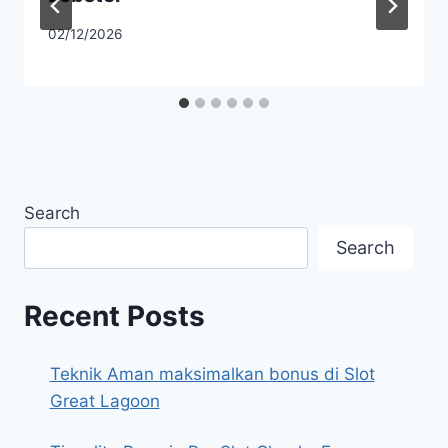
02/12/2026
Search
Search
Recent Posts
Teknik Aman maksimalkan bonus di Slot
Great Lagoon