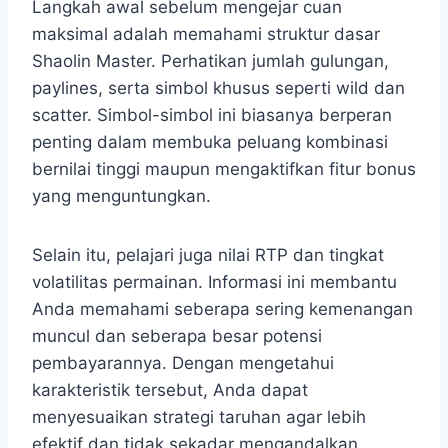
Langkah awal sebelum mengejar cuan
maksimal adalah memahami struktur dasar
Shaolin Master. Perhatikan jumlah gulungan,
paylines, serta simbol khusus seperti wild dan
scatter. Simbol-simbol ini biasanya berperan
penting dalam membuka peluang kombinasi
bernilai tinggi maupun mengaktifkan fitur bonus
yang menguntungkan.
Selain itu, pelajari juga nilai RTP dan tingkat
volatilitas permainan. Informasi ini membantu
Anda memahami seberapa sering kemenangan
muncul dan seberapa besar potensi
pembayarannya. Dengan mengetahui
karakteristik tersebut, Anda dapat
menyesuaikan strategi taruhan agar lebih
efektif dan tidak sekadar mengandalkan