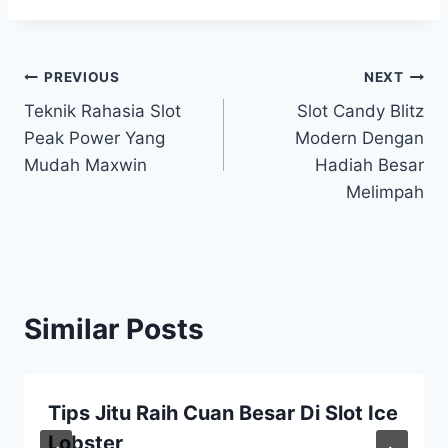
Post
PREVIOUS
NEXT
Teknik Rahasia Slot
Slot Candy Blitz
navigation
Peak Power Yang
Modern Dengan
Mudah Maxwin
Hadiah Besar
Melimpah
Similar Posts
Tips Jitu Raih Cuan Besar Di Slot Ice
Lobster