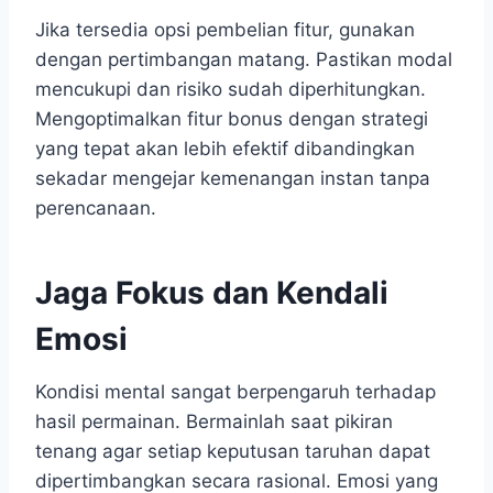
Jika tersedia opsi pembelian fitur, gunakan
dengan pertimbangan matang. Pastikan modal
mencukupi dan risiko sudah diperhitungkan.
Mengoptimalkan fitur bonus dengan strategi
yang tepat akan lebih efektif dibandingkan
sekadar mengejar kemenangan instan tanpa
perencanaan.
Jaga Fokus dan Kendali
Emosi
Kondisi mental sangat berpengaruh terhadap
hasil permainan. Bermainlah saat pikiran
tenang agar setiap keputusan taruhan dapat
dipertimbangkan secara rasional. Emosi yang