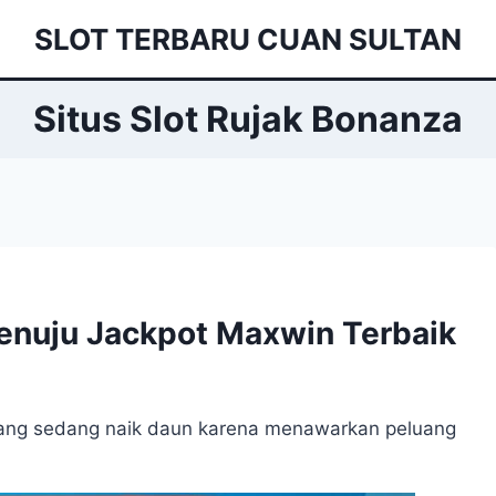
SLOT TERBARU CUAN SULTAN
Situs Slot Rujak Bonanza
Menuju Jackpot Maxwin Terbaik
 yang sedang naik daun karena menawarkan peluang