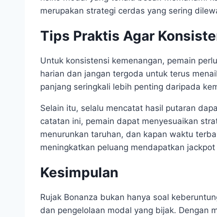
merupakan strategi cerdas yang sering dile
Tips Praktis Agar Konsis
Untuk konsistensi kemenangan, pemain perlu
harian dan jangan tergoda untuk terus mena
panjang seringkali lebih penting daripada k
Selain itu, selalu mencatat hasil putaran d
catatan ini, pemain dapat menyesuaikan stra
menurunkan taruhan, dan kapan waktu terbai
meningkatkan peluang mendapatkan jackpot m
Kesimpulan
Rujak Bonanza bukan hanya soal keberuntunga
dan pengelolaan modal yang bijak. Dengan mem