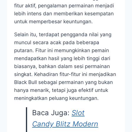
fitur aktif, pengalaman permainan menjadi
lebih intens dan memberikan kesempatan
untuk memperbesar keuntungan.
Selain itu, terdapat pengganda nilai yang
muncul secara acak pada beberapa
putaran. Fitur ini memungkinkan pemain
mendapatkan hasil yang lebih tinggi dari
biasanya, bahkan dalam sesi permainan
singkat. Kehadiran fitur-fitur ini menjadikan
Black Bull sebagai permainan yang bukan
hanya menarik, tetapi juga efektif untuk
meningkatkan peluang keuntungan.
Baca Juga:
Slot
Candy Blitz Modern