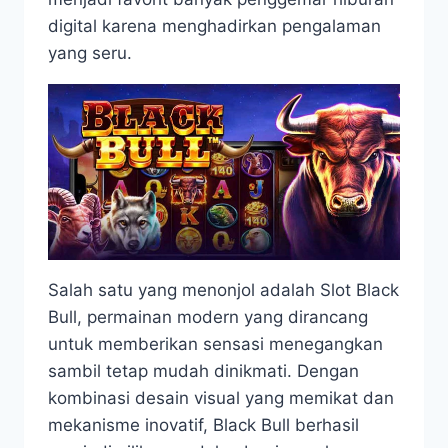
digital karena menghadirkan pengalaman
yang seru.
Salah satu yang menonjol adalah Slot Black
Bull, permainan modern yang dirancang
untuk memberikan sensasi menegangkan
sambil tetap mudah dinikmati. Dengan
kombinasi desain visual yang memikat dan
mekanisme inovatif, Black Bull berhasil