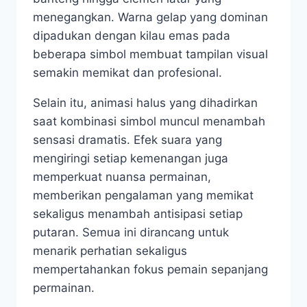
menegangkan. Warna gelap yang dominan
dipadukan dengan kilau emas pada
beberapa simbol membuat tampilan visual
semakin memikat dan profesional.
Selain itu, animasi halus yang dihadirkan
saat kombinasi simbol muncul menambah
sensasi dramatis. Efek suara yang
mengiringi setiap kemenangan juga
memperkuat nuansa permainan,
memberikan pengalaman yang memikat
sekaligus menambah antisipasi setiap
putaran. Semua ini dirancang untuk
menarik perhatian sekaligus
mempertahankan fokus pemain sepanjang
permainan.