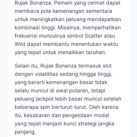
Rujak Bonanza. Pemain yang cermat dapat
membaca pola kemenangan sementara
untuk meningkatkan peluang mendapatkan
kombinasi tinggi. Misalnya, memperhatikan
frekuensi munculnya simbol Scatter atau
Wild dapat membantu menentukan waktu
yang tepat untuk menaikkan taruhan.
Selain itu, Rujak Bonanza termasuk slot
dengan volatilitas sedang hingga tinggi,
yang berarti kemenangan besar tidak
selalu muncul di awal putaran, tetapi
peluang jackpot lebih besar muncul setelah
beberapa spin berturut-turut. Oleh karena
itu, kesabaran dan pengelolaan modal
yang tepat menjadi kunci strategi jangka
panjang.