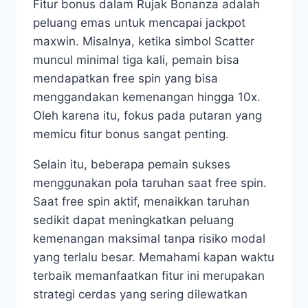
Fitur bonus dalam Rujak Bonanza adalah
peluang emas untuk mencapai jackpot
maxwin. Misalnya, ketika simbol Scatter
muncul minimal tiga kali, pemain bisa
mendapatkan free spin yang bisa
menggandakan kemenangan hingga 10x.
Oleh karena itu, fokus pada putaran yang
memicu fitur bonus sangat penting.
Selain itu, beberapa pemain sukses
menggunakan pola taruhan saat free spin.
Saat free spin aktif, menaikkan taruhan
sedikit dapat meningkatkan peluang
kemenangan maksimal tanpa risiko modal
yang terlalu besar. Memahami kapan waktu
terbaik memanfaatkan fitur ini merupakan
strategi cerdas yang sering dilewatkan