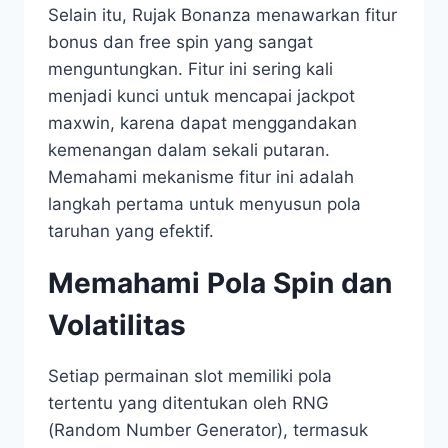
Selain itu, Rujak Bonanza menawarkan fitur
bonus dan free spin yang sangat
menguntungkan. Fitur ini sering kali
menjadi kunci untuk mencapai jackpot
maxwin, karena dapat menggandakan
kemenangan dalam sekali putaran.
Memahami mekanisme fitur ini adalah
langkah pertama untuk menyusun pola
taruhan yang efektif.
Memahami Pola Spin dan
Volatilitas
Setiap permainan slot memiliki pola
tertentu yang ditentukan oleh RNG
(Random Number Generator), termasuk